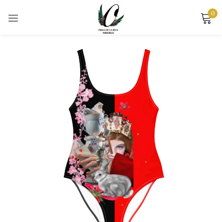
0
Sign in
Remember me
Lost password?
LOG IN
CREATE AN ACCOUNT