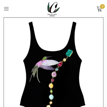
0
Mostrando 1–12 de 30 resultados
Sign in
Remember me
Lost password?
LOG IN
CREATE AN ACCOUNT