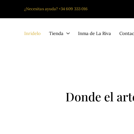
¿Necesitas ayuda?
+34 609 333 016
Inridelo
Tienda
Inma de La Riva
Contac
Donde el art