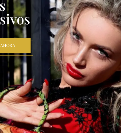
s
sivos
 AHORA