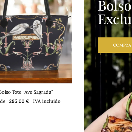
Bolso
Exclu
COMPRA
Bolso Tote “Ave Sagrada”
sde
295,00
€
IVA incluido