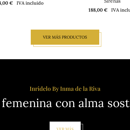
Sirenas
8,00
€
IVA incluido
188,00
€
IVA incl
VER MÁS PRODUCTOS
Inridelo By Inma de la Riva
femenina con alma sost
VER MÁS