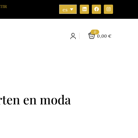
TIR
es
0
0,00
€
erten en moda