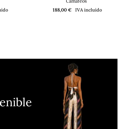
Camafeos
uido
188,00
€
IVA incluido
enible