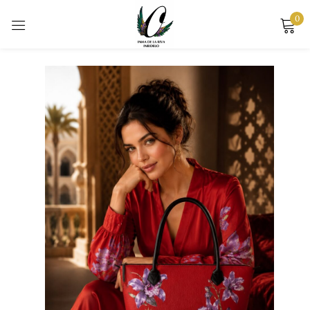
0
Sign in
Remember me
Lost password?
LOG IN
CREATE AN ACCOUNT