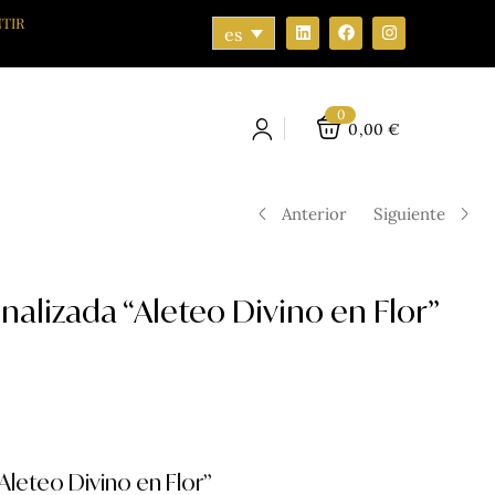
TIR
es
0
0,00
€
Anterior
Siguiente
nalizada “Aleteo Divino en Flor”
“Aleteo Divino en Flor”