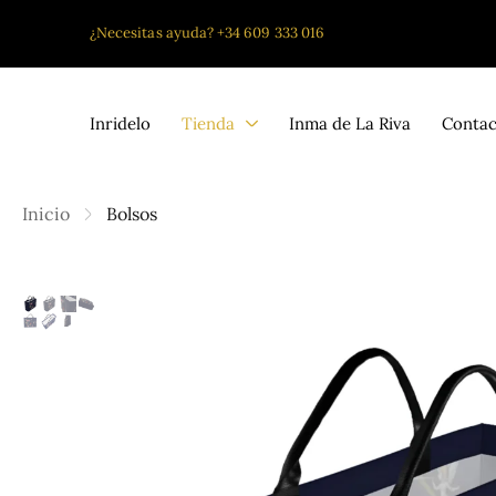
¿Necesitas ayuda?
+34 609 333 016
Inridelo
Tienda
Inma de La Riva
Contac
Inicio
Bolsos