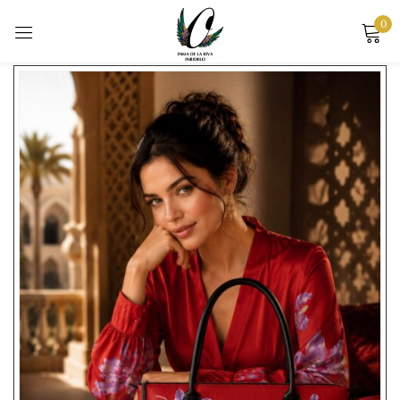
0
Mostrando los 4 resultados
Sign in
Remember me
Lost password?
LOG IN
CREATE AN ACCOUNT