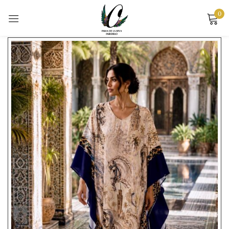
0
Mostrando los 10 resultados
Sign in
Remember me
Lost password?
LOG IN
CREATE AN ACCOUNT