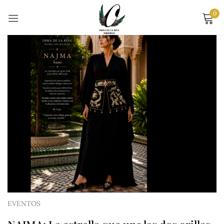
0
Sign in
Remember me
Lost password?
LOG IN
CREATE AN ACCOUNT
EVENTOS