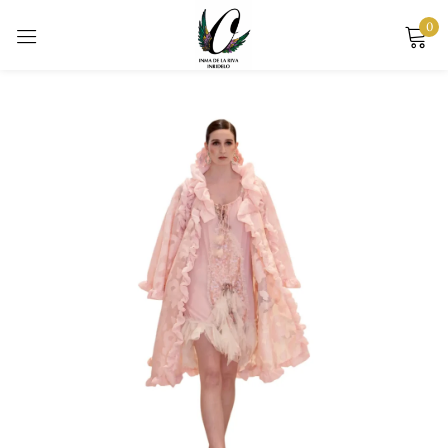
0
Sign in
Remember me
Lost password?
LOG IN
CREATE AN ACCOUNT