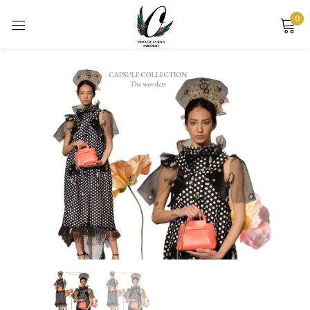
0
Sign in
Remember me
Lost password?
LOG IN
CREATE AN ACCOUNT