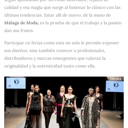
calidad y esa magia que surge al fusionar lo clásico con las
últimas tendencias. Estar allí de nuevo, de la mano de
Málaga de Moda,
es la prueba de que el trabajo y la pasión
dan sus frutos.
Participar en ferias como esta no solo le permite exponer
sus diseños, sino también conocer a profesionales,
distribuidores y marcas emergentes que valoran la
originalidad y la autenticidad tanto como ella.