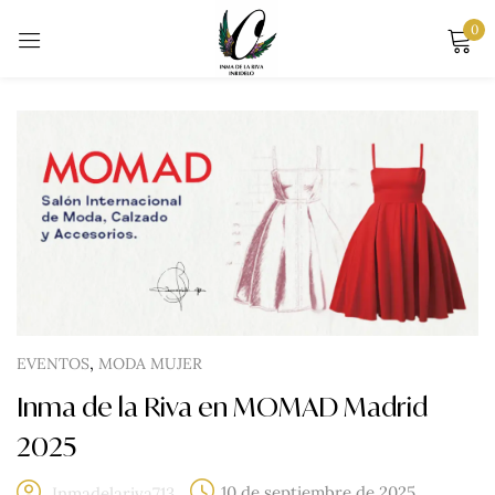
0
Sign in
Remember me
Lost password?
LOG IN
,
EVENTOS
MODA MUJER
Inma de la Riva en MOMAD Madrid
CREATE AN ACCOUNT
2025
10 de septiembre de 2025
Inmadelariva713